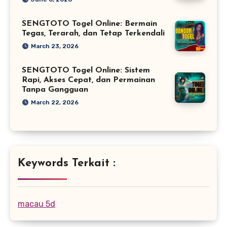
SENGTOTO Togel Online: Bermain
Tegas, Terarah, dan Tetap Terkendali
March 23, 2026
SENGTOTO Togel Online: Sistem
Rapi, Akses Cepat, dan Permainan
Tanpa Gangguan
March 22, 2026
Keywords Terkait :
macau 5d