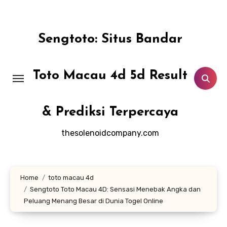
Skip
to
content
Sengtoto: Situs Bandar
Toto Macau 4d 5d Result
& Prediksi Terpercaya
thesolenoidcompany.com
Home
toto macau 4d
Sengtoto Toto Macau 4D: Sensasi Menebak Angka dan
Peluang Menang Besar di Dunia Togel Online