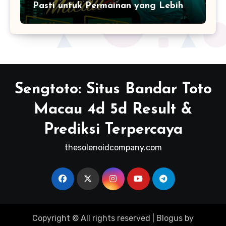
Pasti untuk Permainan yang Lebih
Terkontrol
Sengtoto: Situs Bandar Toto
Macau 4d 5d Result &
Prediksi Terpercaya
thesolenoidcompany.com
Copyright © All rights reserved
|
Blogus
by