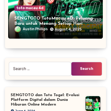
toto macau 4d
SENGTOTO TotoMacau 4D: Peluang
Baru untuk Menang Setiap Hari
Austin Phillips
August 4, 2025
Search
for:
SENGTOTO dan Toto Togel: Evolusi
Platform Digital dalam Dunia
Hiburan Online Modern
June 6, 2026