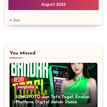
August 2026
« Jun
You Missed
sengtoto
SENGTOTO dan Toto Togel: Evolusi
Platform Digital dalam Dunia