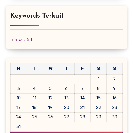
Keywords Terkait :
macau 5d
M
T
W
T
F
S
S
1
2
3
4
5
6
7
8
9
10
11
12
13
14
15
16
17
18
19
20
21
22
23
24
25
26
27
28
29
30
31