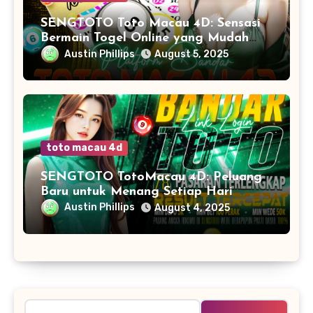
SENGTOTO Toto Macau 4D: Sensasi
Bermain Togel Online yang Mudah
dan Menguntungkan
Austin Phillips
August 5, 2025
toto macau 4d
SENGTOTO TotoMacau 4D: Peluang
Baru untuk Menang Setiap Hari
Austin Phillips
August 4, 2025
Search