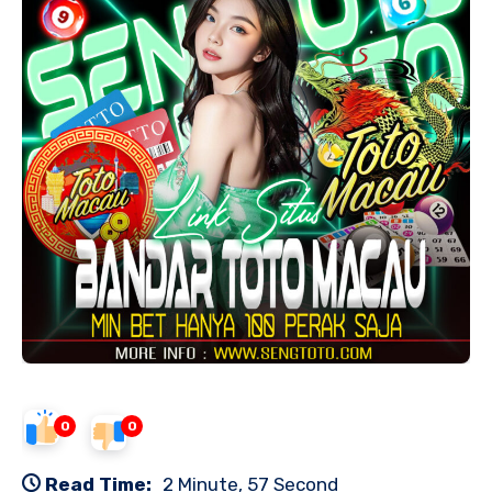
0
0
Read Time:
2 Minute, 57 Second