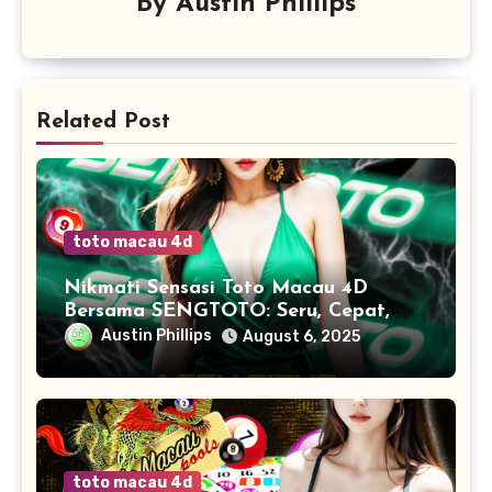
By
Austin Phillips
Related Post
toto macau 4d
Nikmati Sensasi Toto Macau 4D
Bersama SENGTOTO: Seru, Cepat,
dan Cuan!
Austin Phillips
August 6, 2025
toto macau 4d