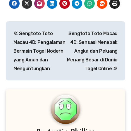
Post
Sengtoto Toto
Sengtoto Toto Macau
navigation
Macau 4D: Pengalaman
4D: Sensasi Menebak
Bermain Togel Modern
Angka dan Peluang
yang Aman dan
Menang Besar di Dunia
Menguntungkan
Togel Online