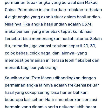
permainan tebak angka yang berasal dari Makau,
China. Permainan ini melibatkan tebakan terhadap
4 digit angka yang akan keluar dalam hasil undian.
Misalnya, jika angka hasil undian adalah 8374,
maka pemain yang menebak tepat kombinasi
tersebut bisa memenangkan hadiah utama. Selain
itu, tersedia juga variasi taruhan seperti 2D, 3D,
colok bebas, colok naga, dan lainnya—yang
membuat permainan ini terasa lebih fleksibel dan
menarik bagi banyak orang.
Keunikan dari Toto Macau dibandingkan dengan
permainan angka lainnya adalah frekuensi keluar
hasil yang cukup sering, bisa harian bahkan
beberapa kali sehari. Hal ini memberikan sensasi
bermain yang dinamis serta peluang lebih besar