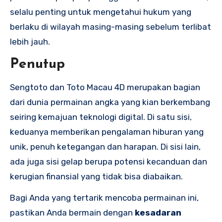
selalu penting untuk mengetahui hukum yang
berlaku di wilayah masing-masing sebelum terlibat
lebih jauh.
Penutup
Sengtoto dan Toto Macau 4D merupakan bagian
dari dunia permainan angka yang kian berkembang
seiring kemajuan teknologi digital. Di satu sisi,
keduanya memberikan pengalaman hiburan yang
unik, penuh ketegangan dan harapan. Di sisi lain,
ada juga sisi gelap berupa potensi kecanduan dan
kerugian finansial yang tidak bisa diabaikan.
Bagi Anda yang tertarik mencoba permainan ini,
pastikan Anda bermain dengan
kesadaran