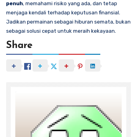
penuh
, memahami risiko yang ada, dan tetap
menjaga kendali terhadap keputusan finansial.
Jadikan permainan sebagai hiburan semata, bukan
sebagai solusi cepat untuk meraih kekayaan.
Share