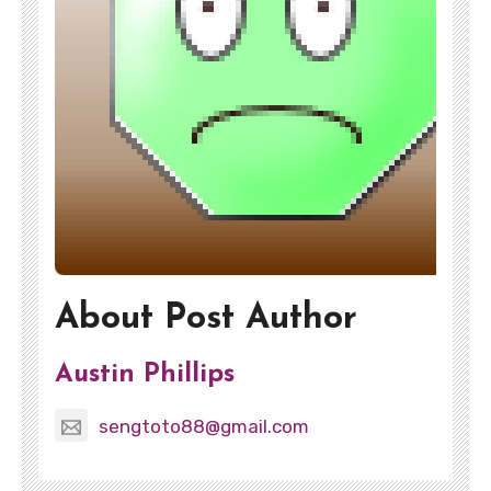
About Post Author
Austin Phillips
sengtoto88@gmail.com