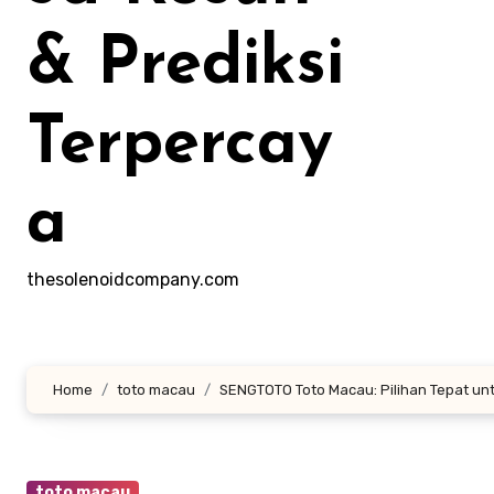
& Prediksi
Terpercay
a
thesolenoidcompany.com
Home
toto macau
SENGTOTO Toto Macau: Pilihan Tepat unt
toto macau