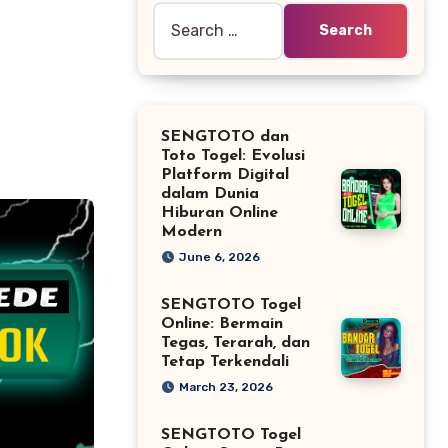
Search
for:
SENGTOTO dan
Toto Togel: Evolusi
Platform Digital
dalam Dunia
Hiburan Online
Modern
June 6, 2026
SENGTOTO Togel
Online: Bermain
Tegas, Terarah, dan
Tetap Terkendali
March 23, 2026
SENGTOTO Togel