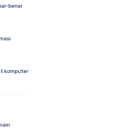
nar-benar
rmasi
at komputer
main