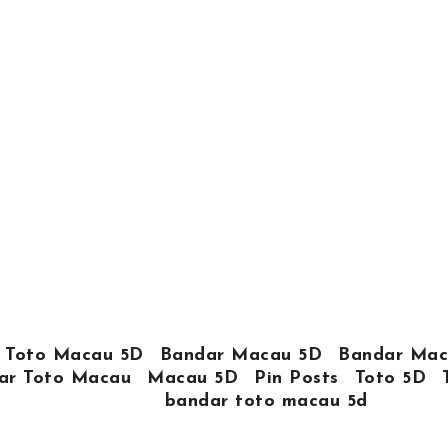
 Toto Macau 5D
Bandar Macau 5D
Bandar Mac
ar Toto Macau
Macau 5D
Pin Posts
Toto 5D
bandar toto macau 5d