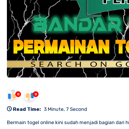
0
0
Read Time:
3 Minute, 7 Second
Bermain togel online kini sudah menjadi bagian da