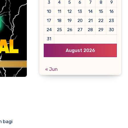
3
4
5
6
7
8
9
10
11
12
13
14
15
16
17
18
19
20
21
22
23
24
25
26
27
28
29
30
31
August 2026
« Jun
n bagi