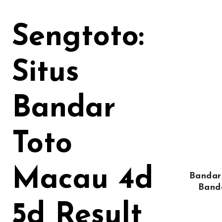
Skip
to
Sengtoto:
content
Situs
Bandar
Toto
Macau 4d
Bandar
Band
5d Result