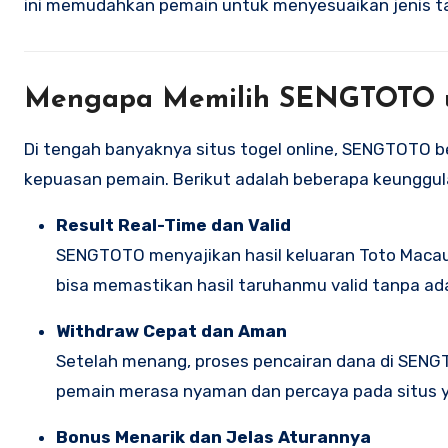
ini memudahkan pemain untuk menyesuaikan jenis tar
Mengapa Memilih SENGTOTO u
Di tengah banyaknya situs togel online, SENGTOTO b
kepuasan pemain. Berikut adalah beberapa keungg
Result Real-Time dan Valid
SENGTOTO menyajikan hasil keluaran Toto Macau
bisa memastikan hasil taruhanmu valid tanpa ad
Withdraw Cepat dan Aman
Setelah menang, proses pencairan dana di SENGT
pemain merasa nyaman dan percaya pada situs 
Bonus Menarik dan Jelas Aturannya