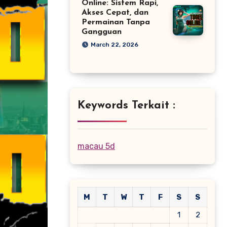
Online: Sistem Rapi,
Akses Cepat, dan
Permainan Tanpa
Gangguan
March 22, 2026
Keywords Terkait :
macau 5d
M
T
W
T
F
S
S
1
2