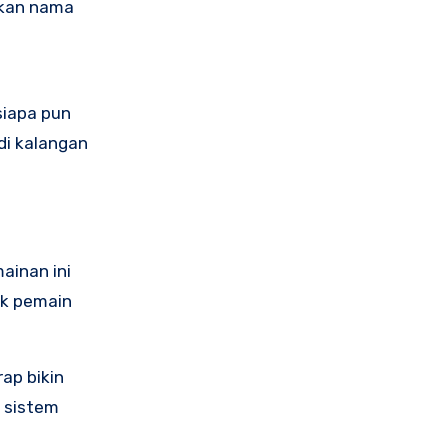
kan nama
siapa pun
di kalangan
ainan ini
ak pemain
ap bikin
 sistem