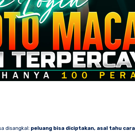
sa disangkal:
peluang bisa diciptakan, asal tahu car