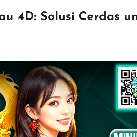
 4D: Solusi Cerdas u