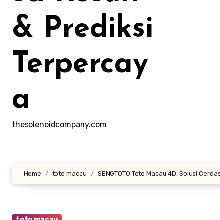
& Prediksi
Terpercay
a
thesolenoidcompany.com
Home
toto macau
SENGTOTO Toto Macau 4D: Solusi Cerda
toto macau