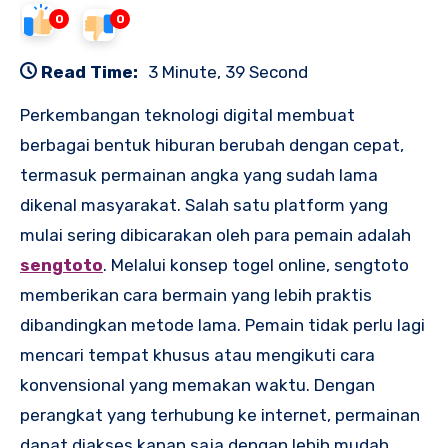
0
0
Read Time:
3 Minute, 39 Second
Perkembangan teknologi digital membuat
berbagai bentuk hiburan berubah dengan cepat,
termasuk permainan angka yang sudah lama
dikenal masyarakat. Salah satu platform yang
mulai sering dibicarakan oleh para pemain adalah
sengtoto
. Melalui konsep togel online, sengtoto
memberikan cara bermain yang lebih praktis
dibandingkan metode lama. Pemain tidak perlu lagi
mencari tempat khusus atau mengikuti cara
konvensional yang memakan waktu. Dengan
perangkat yang terhubung ke internet, permainan
dapat diakses kapan saja dengan lebih mudah.