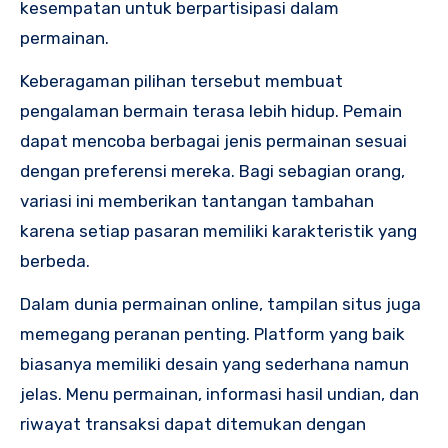
kesempatan untuk berpartisipasi dalam
permainan.
Keberagaman pilihan tersebut membuat
pengalaman bermain terasa lebih hidup. Pemain
dapat mencoba berbagai jenis permainan sesuai
dengan preferensi mereka. Bagi sebagian orang,
variasi ini memberikan tantangan tambahan
karena setiap pasaran memiliki karakteristik yang
berbeda.
Dalam dunia permainan online, tampilan situs juga
memegang peranan penting. Platform yang baik
biasanya memiliki desain yang sederhana namun
jelas. Menu permainan, informasi hasil undian, dan
riwayat transaksi dapat ditemukan dengan