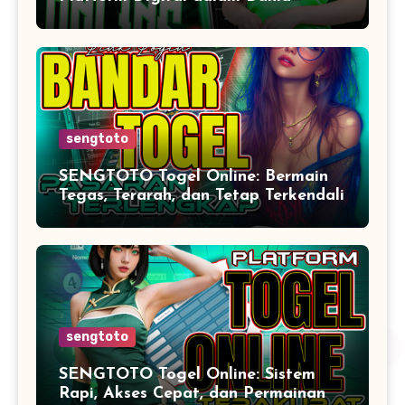
Hiburan Online Modern
sengtoto
SENGTOTO Togel Online: Bermain
Tegas, Terarah, dan Tetap Terkendali
sengtoto
SENGTOTO Togel Online: Sistem
Rapi, Akses Cepat, dan Permainan