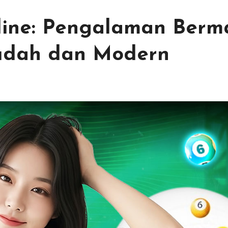
ine: Pengalaman Berm
udah dan Modern