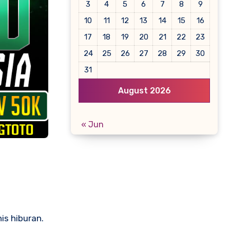
3
4
5
6
7
8
9
10
11
12
13
14
15
16
17
18
19
20
21
22
23
24
25
26
27
28
29
30
31
August 2026
« Jun
s hiburan.