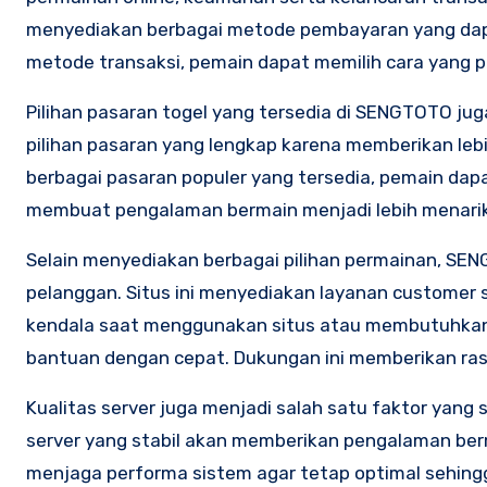
menyediakan berbagai metode pembayaran yang dapa
metode transaksi, pemain dapat memilih cara yang 
Pilihan pasaran togel yang tersedia di SENGTOTO j
pilihan pasaran yang lengkap karena memberikan le
berbagai pasaran populer yang tersedia, pemain dapa
membuat pengalaman bermain menjadi lebih menarik
Selain menyediakan berbagai pilihan permainan, SE
pelanggan. Situs ini menyediakan layanan customer
kendala saat menggunakan situs atau membutuhkan
bantuan dengan cepat. Dukungan ini memberikan ra
Kualitas server juga menjadi salah satu faktor yan
server yang stabil akan memberikan pengalaman ber
menjaga performa sistem agar tetap optimal sehin