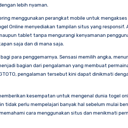
dengan lebih nyaman.
h sering menggunakan perangkat mobile untuk mengakses
gel Online menyediakan tampilan situs yang responsif. A
 maupun tablet tanpa mengurangi kenyamanan penggunaa
pan saja dan di mana saja.
iri bagi para penggemarnya. Sensasi memilih angka, menu
menjadi bagian dari pengalaman yang membuat permaina
NGTOTO, pengalaman tersebut kini dapat dinikmati deng
 memberikan kesempatan untuk mengenal dunia togel on
 tidak perlu mempelajari banyak hal sebelum mulai ber
t memahami cara menggunakan situs dan menikmati per