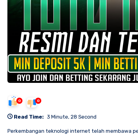
0
0
Read Time:
3 Minute, 28 Second
Perkembangan teknologi internet telah membawa per