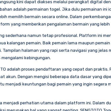
angsung kini dapat diakses melalui perangkat digital den
bahan adalah permainan togel. Jika dulu permainan ini i
lebih memilih bermain secara online. Dalam perkembanga
latform yang memberikan pengalaman bermain yang lebih
ng sederhana namun tetap profesional. Platform ini me
ua kalangan pemain. Baik pemain lama maupun pemain 
 Tampilan halaman yang rapi serta navigasi yang jela
s mengalami kebingungan.
OTO adalah proses pendaftaran yang cepat dan praktis.
uat akun. Dengan mengisi beberapa data dasar yang dipe
ntu menjadi keuntungan bagi pemain yang ingin segera 
a menjadi perhatian utama dalam platform ini. Dalam du
aksi merupakan hal yang sangat penting. SENGTOTO Toge