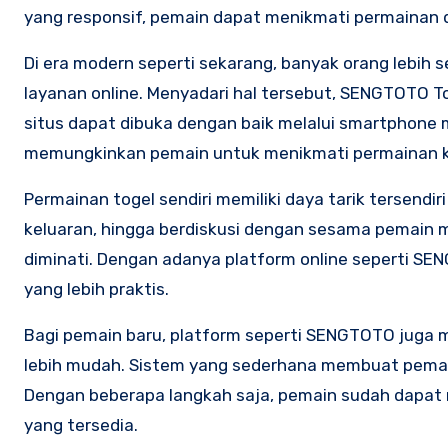
yang responsif, pemain dapat menikmati permainan 
Di era modern seperti sekarang, banyak orang lebi
layanan online. Menyadari hal tersebut, SENGTOTO To
situs dapat dibuka dengan baik melalui smartphone
memungkinkan pemain untuk menikmati permainan ka
Permainan togel sendiri memiliki daya tarik tersend
keluaran, hingga berdiskusi dengan sesama pemain 
diminati. Dengan adanya platform online seperti SE
yang lebih praktis.
Bagi pemain baru, platform seperti SENGTOTO juga
lebih mudah. Sistem yang sederhana membuat pemain
Dengan beberapa langkah saja, pemain sudah dapa
yang tersedia.