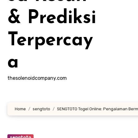
& Prediksi
Terpercay
a
thesolenoidcompany.com
Home
sengtoto
SENGTOTO Togel Online: Pengalaman Berm
sengtoto