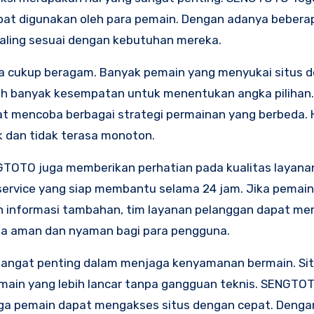
t digunakan oleh para pemain. Dengan adanya beberap
paling sesuai dengan kebutuhan mereka.
uga cukup beragam. Banyak pemain yang menyukai situs 
bih banyak kesempatan untuk menentukan angka pilihan
t mencoba berbagai strategi permainan yang berbeda. H
 dan tidak terasa monoton.
NGTOTO juga memberikan perhatian pada kualitas layana
 service yang siap membantu selama 24 jam. Jika pemai
 informasi tambahan, tim layanan pelanggan dapat me
sa aman dan nyaman bagi para pengguna.
g sangat penting dalam menjaga kenyamanan bermain. Si
main yang lebih lancar tanpa gangguan teknis. SENGTO
gga pemain dapat mengakses situs dengan cepat. Denga