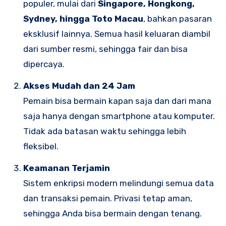
populer, mulai dari
Singapore, Hongkong,
Sydney, hingga Toto Macau
, bahkan pasaran
eksklusif lainnya. Semua hasil keluaran diambil
dari sumber resmi, sehingga fair dan bisa
dipercaya.
Akses Mudah dan 24 Jam
Pemain bisa bermain kapan saja dan dari mana
saja hanya dengan smartphone atau komputer.
Tidak ada batasan waktu sehingga lebih
fleksibel.
Keamanan Terjamin
Sistem enkripsi modern melindungi semua data
dan transaksi pemain. Privasi tetap aman,
sehingga Anda bisa bermain dengan tenang.