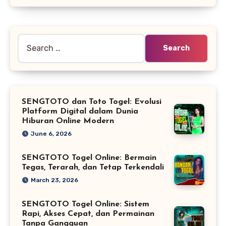
Search
for:
SENGTOTO dan Toto Togel: Evolusi
Platform Digital dalam Dunia
Hiburan Online Modern
June 6, 2026
SENGTOTO Togel Online: Bermain
Tegas, Terarah, dan Tetap Terkendali
March 23, 2026
SENGTOTO Togel Online: Sistem
Rapi, Akses Cepat, dan Permainan
Tanpa Gangguan