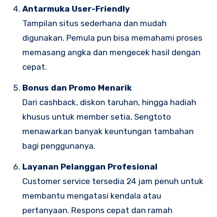
Antarmuka User-Friendly
Tampilan situs sederhana dan mudah
digunakan. Pemula pun bisa memahami proses
memasang angka dan mengecek hasil dengan
cepat.
Bonus dan Promo Menarik
Dari cashback, diskon taruhan, hingga hadiah
khusus untuk member setia, Sengtoto
menawarkan banyak keuntungan tambahan
bagi penggunanya.
Layanan Pelanggan Profesional
Customer service tersedia 24 jam penuh untuk
membantu mengatasi kendala atau
pertanyaan. Respons cepat dan ramah