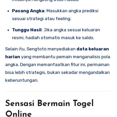
Pasang Angka
: Masukkan angka prediksi
sesuai strategi atau feeling.
Tunggu Hasil
: Jika angka sesuai keluaran
resmi, hadiah otomatis masuk ke saldo.
Selain itu, Sengtoto menyediakan
data keluaran
harian
yang membantu pemain menganalisis pola
angka. Dengan memanfaatkan fitur ini, permainan
bisa lebih strategis, bukan sekadar mengandalkan
keberuntungan.
Sensasi Bermain Togel
Online