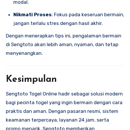
modal.
Nikmati Proses
: Fokus pada keseruan bermain,
jangan terlalu stres dengan hasil akhir.
Dengan menerapkan tips ini, pengalaman bermain
di Sengtoto akan lebih aman, nyaman, dan tetap
menyenangkan.
Kesimpulan
Sengtoto Togel Online hadir sebagai solusi modern
bagi pecinta togel yang ingin bermain dengan cara
praktis dan aman. Dengan pasaran resmi, sistem
keamanan terpercaya, layanan 24 jam, serta
promo menarik, Sengtoto memberikan