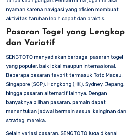
tanpa kebingungan. Pemain lama juga merasa
nyaman karena navigasi yang efisien membuat
aktivitas taruhan lebih cepat dan praktis.
Pasaran Togel yang Lengkap
dan Variatif
SENGTOTO menyediakan berbagai pasaran togel
yang populer, baik lokal maupun internasional.
Beberapa pasaran favorit termasuk Toto Macau,
Singapore (SGP), Hongkong (HK), Sydney, Jepang,
hingga pasaran alternatif lainnya. Dengan
banyaknya pilihan pasaran, pemain dapat
menentukan jadwal bermain sesuai keinginan dan
strategi mereka.
Selain variasi pasaran, SENGTOTO juga dikenal