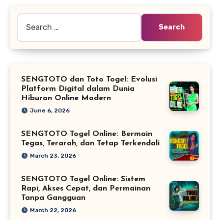
Search
for:
SENGTOTO dan Toto Togel: Evolusi
Platform Digital dalam Dunia
Hiburan Online Modern
June 6, 2026
SENGTOTO Togel Online: Bermain
Tegas, Terarah, dan Tetap Terkendali
March 23, 2026
SENGTOTO Togel Online: Sistem
Rapi, Akses Cepat, dan Permainan
Tanpa Gangguan
March 22, 2026