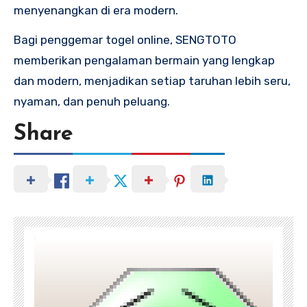
menyenangkan di era modern.
Bagi penggemar togel online, SENGTOTO
memberikan pengalaman bermain yang lengkap
dan modern, menjadikan setiap taruhan lebih seru,
nyaman, dan penuh peluang.
Share