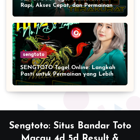
Rapi, Akses Cepat, dan Permainan
Tanpa Gangguan
sengtoto
SENGTOTO Togel Online: Langkah
Pasti untuk Permainan yang Lebih
Terkontrol
Sengtoto: Situs Bandar Toto
Macau 4d 5d Result &