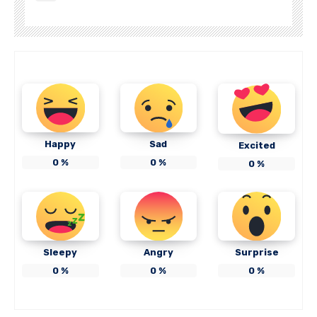
Happy
Sad
Excited
0
%
0
%
0
%
Sleepy
Angry
Surprise
0
%
0
%
0
%