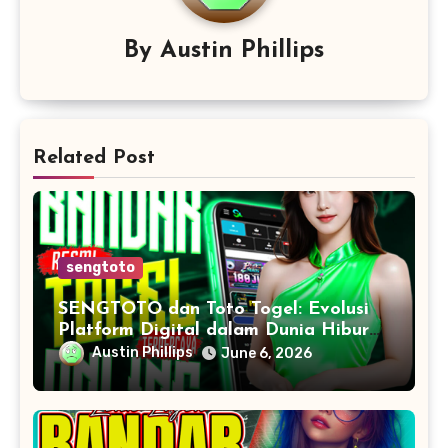
By
Austin Phillips
Related Post
sengtoto
SENGTOTO dan Toto Togel: Evolusi
Platform Digital dalam Dunia Hiburan
Online Modern
Austin Phillips
June 6, 2026