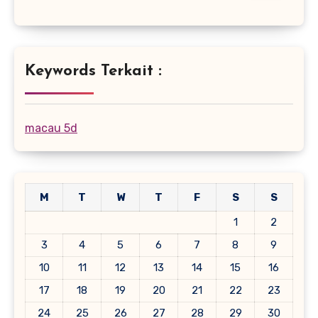
Keywords Terkait :
macau 5d
M
T
W
T
F
S
S
1
2
3
4
5
6
7
8
9
10
11
12
13
14
15
16
17
18
19
20
21
22
23
24
25
26
27
28
29
30