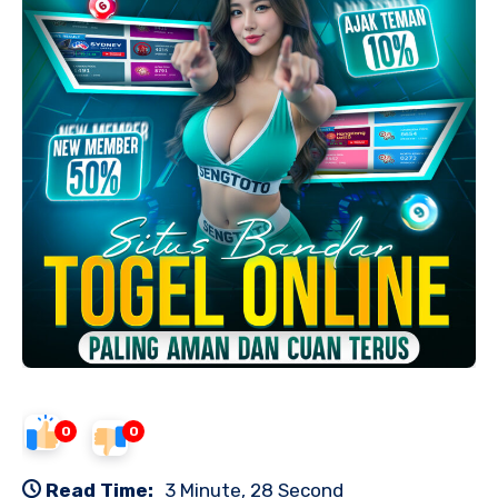
0
0
Read Time:
3 Minute, 28 Second