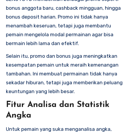
bonus anggota baru, cashback mingguan, hingga
bonus deposit harian. Promo ini tidak hanya
menambah keseruan, tetapi juga membantu
pemain mengelola modal permainan agar bisa
bermain lebih lama dan efektif.
Selain itu, promo dan bonus juga meningkatkan
kesempatan pemain untuk meraih kemenangan
tambahan. Ini membuat permainan tidak hanya
sekadar hiburan, tetapi juga memberikan peluang
keuntungan yang lebih besar.
Fitur Analisa dan Statistik
Angka
Untuk pemain yang suka menganalisa angka,