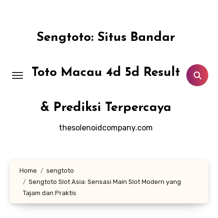
Skip
to
content
Sengtoto: Situs Bandar
Toto Macau 4d 5d Result
& Prediksi Terpercaya
thesolenoidcompany.com
Home
sengtoto
Sengtoto Slot Asia: Sensasi Main Slot Modern yang
Tajam dan Praktis