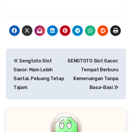
Post
Sengtoto Slot
SENGTOTO Slot Gacor:
navigation
Gacor: Main Lebih
Tempat Berburu
Santai, Peluang Tetap
Kemenangan Tanpa
Tajam
Basa-Basi