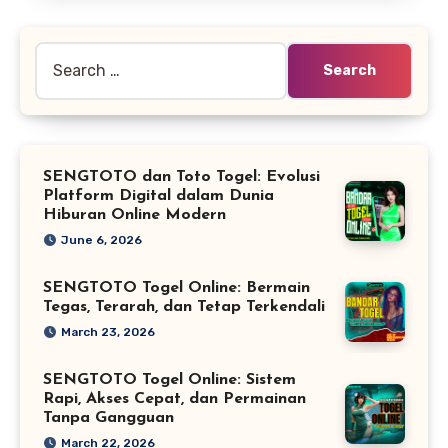
Search
for:
SENGTOTO dan Toto Togel: Evolusi
Platform Digital dalam Dunia
Hiburan Online Modern
June 6, 2026
SENGTOTO Togel Online: Bermain
Tegas, Terarah, dan Tetap Terkendali
March 23, 2026
SENGTOTO Togel Online: Sistem
Rapi, Akses Cepat, dan Permainan
Tanpa Gangguan
March 22, 2026