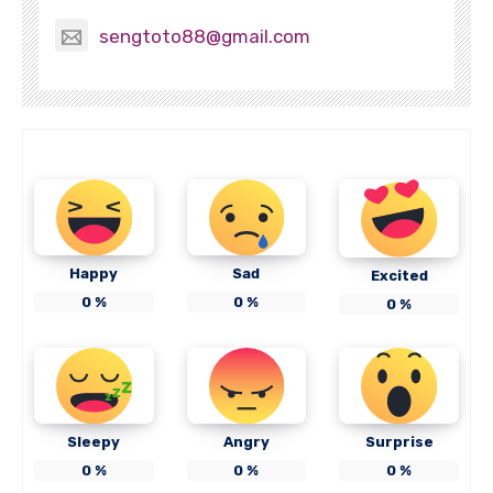
sengtoto88@gmail.com
Happy
Sad
Excited
0
%
0
%
0
%
Sleepy
Angry
Surprise
0
%
0
%
0
%