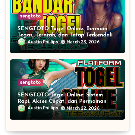
sengtoto
SENGTOTO Togel Online: Bermain
Tegas, Terarah, dan Tetap Terkendali
Austin Phillips
March 23, 2026
sengtoto
SENGTOTO Togel Online: Sistem
Rapi, Akses Cepat, dan Permainan
Tanpa Gangguan
Austin Phillips
March 22, 2026