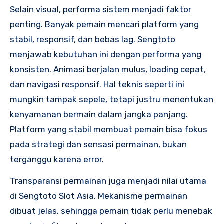
Selain visual, performa sistem menjadi faktor
penting. Banyak pemain mencari platform yang
stabil, responsif, dan bebas lag. Sengtoto
menjawab kebutuhan ini dengan performa yang
konsisten. Animasi berjalan mulus, loading cepat,
dan navigasi responsif. Hal teknis seperti ini
mungkin tampak sepele, tetapi justru menentukan
kenyamanan bermain dalam jangka panjang.
Platform yang stabil membuat pemain bisa fokus
pada strategi dan sensasi permainan, bukan
terganggu karena error.
Transparansi permainan juga menjadi nilai utama
di Sengtoto Slot Asia. Mekanisme permainan
dibuat jelas, sehingga pemain tidak perlu menebak