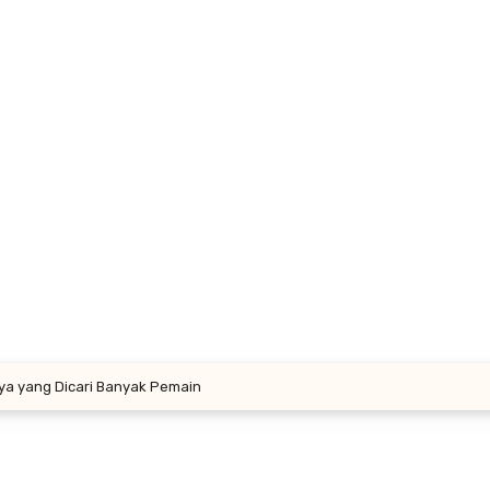
aya yang Dicari Banyak Pemain