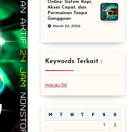
Online: Sistem Rapi,
Akses Cepat, dan
Permainan Tanpa
Gangguan
March 22, 2026
Keywords Terkait :
macau 5d
M
T
W
T
F
S
S
1
2