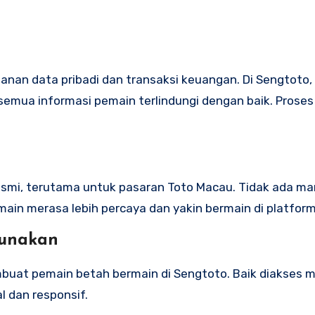
nan data pribadi dan transaksi keuangan. Di Sengtoto,
emua informasi pemain terlindungi dengan baik. Proses
esmi, terutama untuk pasaran Toto Macau. Tidak ada ma
in merasa lebih percaya dan yakin bermain di platform 
gunakan
mbuat pemain betah bermain di Sengtoto. Baik diakses m
 dan responsif.