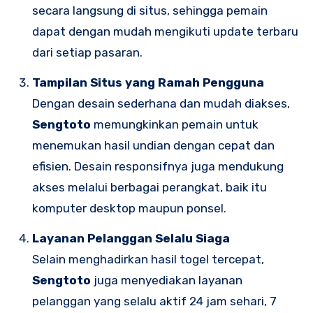
secara langsung di situs, sehingga pemain
dapat dengan mudah mengikuti update terbaru
dari setiap pasaran.
Tampilan Situs yang Ramah Pengguna
Dengan desain sederhana dan mudah diakses,
Sengtoto
memungkinkan pemain untuk
menemukan hasil undian dengan cepat dan
efisien. Desain responsifnya juga mendukung
akses melalui berbagai perangkat, baik itu
komputer desktop maupun ponsel.
Layanan Pelanggan Selalu Siaga
Selain menghadirkan hasil togel tercepat,
Sengtoto
juga menyediakan layanan
pelanggan yang selalu aktif 24 jam sehari, 7