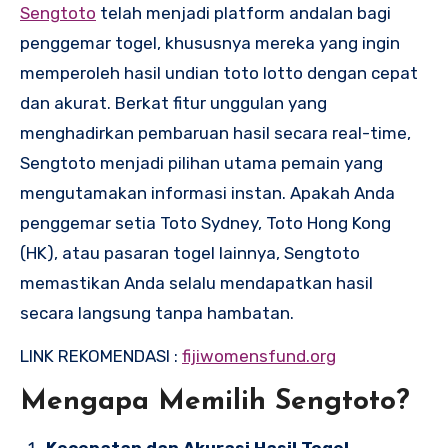
Sengtoto
telah menjadi platform andalan bagi
penggemar togel, khususnya mereka yang ingin
memperoleh hasil undian toto lotto dengan cepat
dan akurat. Berkat fitur unggulan yang
menghadirkan pembaruan hasil secara real-time,
Sengtoto menjadi pilihan utama pemain yang
mengutamakan informasi instan. Apakah Anda
penggemar setia Toto Sydney, Toto Hong Kong
(HK), atau pasaran togel lainnya, Sengtoto
memastikan Anda selalu mendapatkan hasil
secara langsung tanpa hambatan.
LINK REKOMENDASI :
fijiwomensfund.org
Mengapa Memilih Sengtoto?
Kecepatan dan Akurasi Hasil Togel