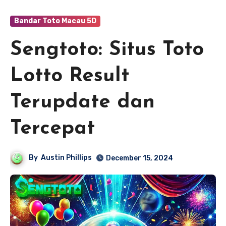
Bandar Toto Macau 5D
Sengtoto: Situs Toto
Lotto Result
Terupdate dan
Tercepat
By
Austin Phillips
December 15, 2024