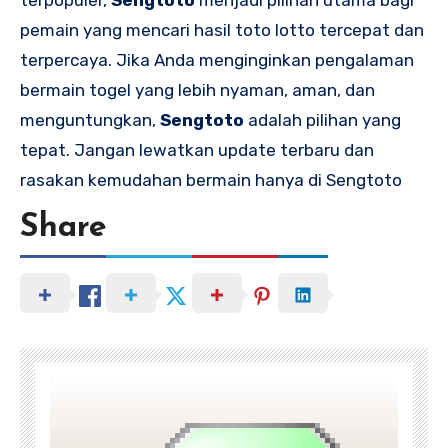
pemain yang mencari hasil toto lotto tercepat dan
terpercaya. Jika Anda menginginkan pengalaman
bermain togel yang lebih nyaman, aman, dan
menguntungkan,
Sengtoto
adalah pilihan yang
tepat. Jangan lewatkan update terbaru dan
rasakan kemudahan bermain hanya di Sengtoto
Share