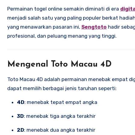
Permainan togel online semakin diminati di era
digita
menjadi salah satu yang paling populer berkat hadia
yang menawarkan pasaran ini,
Sengtoto
hadir seba
profesional, dan peluang menang yang tinggi.
Mengenal Toto Macau 4D
Toto Macau 4D adalah permainan menebak empat digi
dapat memilih berbagai jenis taruhan seperti:
4D
: menebak tepat empat angka
3D
: menebak tiga angka terakhir
2D
: menebak dua angka terakhir