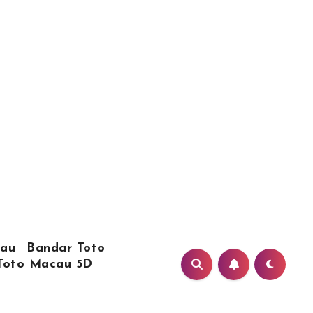
au
Bandar Toto
Toto Macau 5D