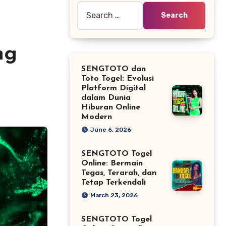
Search
for:
ng
SENGTOTO dan
Toto Togel: Evolusi
Platform Digital
dalam Dunia
Hiburan Online
Modern
June 6, 2026
SENGTOTO Togel
Online: Bermain
Tegas, Terarah, dan
Tetap Terkendali
March 23, 2026
SENGTOTO Togel