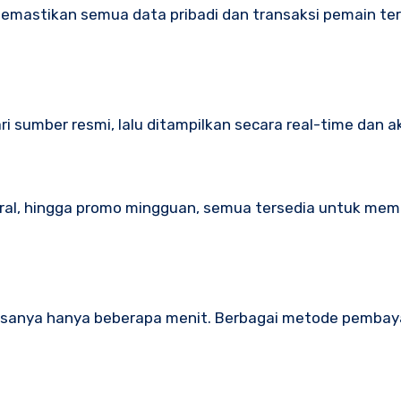
mastikan semua data pribadi dan transaksi pemain terl
i sumber resmi, lalu ditampilkan secara real-time dan a
rral, hingga promo mingguan, semua tersedia untuk mem
iasanya hanya beberapa menit. Berbagai metode pembay