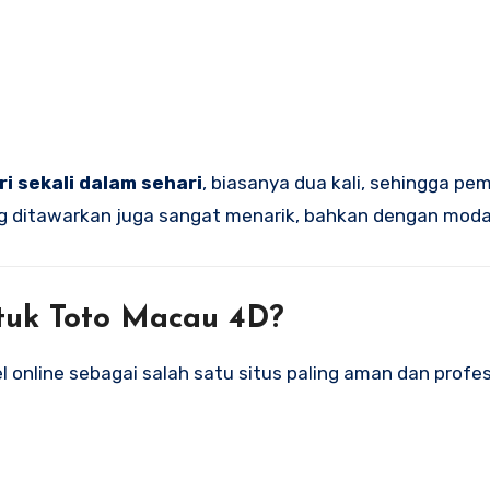
i sekali dalam sehari
, biasanya dua kali, sehingga pe
 ditawarkan juga sangat menarik, bahkan dengan modal 
tuk Toto Macau 4D?
 online sebagai salah satu situs paling aman dan profes