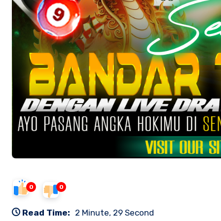
0
0
Read Time:
2 Minute, 29 Second