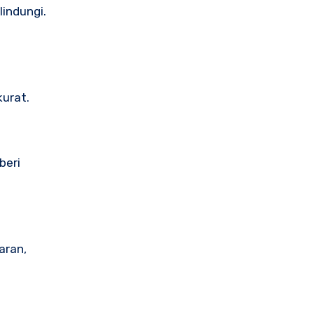
indungi.
kurat.
beri
aran,