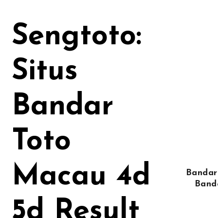
Skip
to
Sengtoto:
content
Situs
Bandar
Toto
Macau 4d
Bandar
Band
5d Result