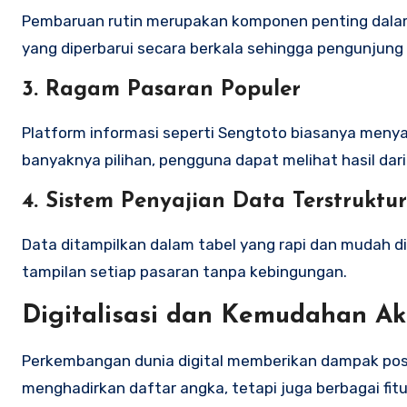
Pembaruan rutin merupakan komponen penting dalam
yang diperbarui secara berkala sehingga pengunjung 
3. Ragam Pasaran Populer
Platform informasi seperti Sengtoto biasanya menyaj
banyaknya pilihan, pengguna dapat melihat hasil dar
4. Sistem Penyajian Data Terstruktur
Data ditampilkan dalam tabel yang rapi dan mudah 
tampilan setiap pasaran tanpa kebingungan.
Digitalisasi dan Kemudahan Ak
Perkembangan dunia digital memberikan dampak positi
menghadirkan daftar angka, tetapi juga berbagai fit