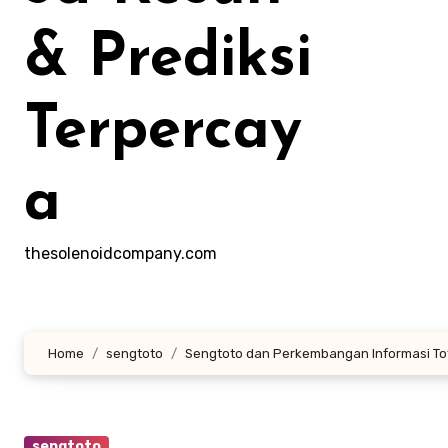
& Prediksi
Terpercay
a
thesolenoidcompany.com
Home
sengtoto
Sengtoto dan Perkembangan Informasi Toto
sengtoto