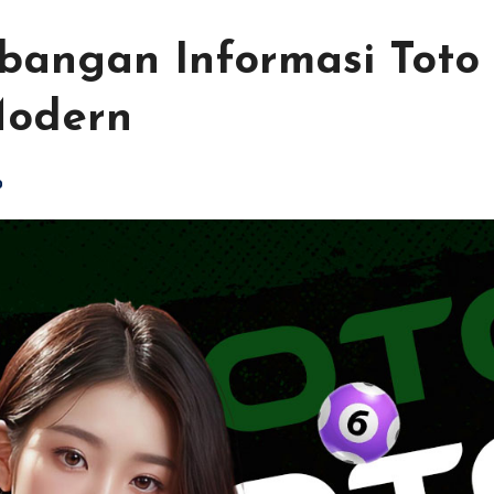
bangan Informasi Toto
Modern
o