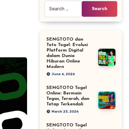
Search
for:
SENGTOTO dan
Toto Togel: Evolusi
Platform Digital
dalam Dunia
Hiburan Online
Modern
June 6, 2026
SENGTOTO Togel
Online: Bermain
Tegas, Terarah, dan
Tetap Terkendali
March 23, 2026
SENGTOTO Togel