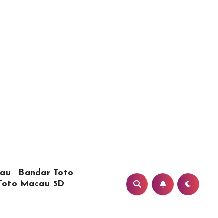
au
Bandar Toto
Toto Macau 5D