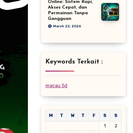
Online: Sistem Rapi,
Akses Cepat, dan
Permainan Tanpa
Gangguan
March 22, 2026
Keywords Terkait :
macau 5d
M
T
W
T
F
S
S
1
2