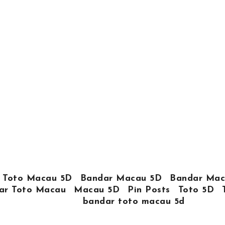
 Toto Macau 5D
Bandar Macau 5D
Bandar Mac
ar Toto Macau
Macau 5D
Pin Posts
Toto 5D
bandar toto macau 5d