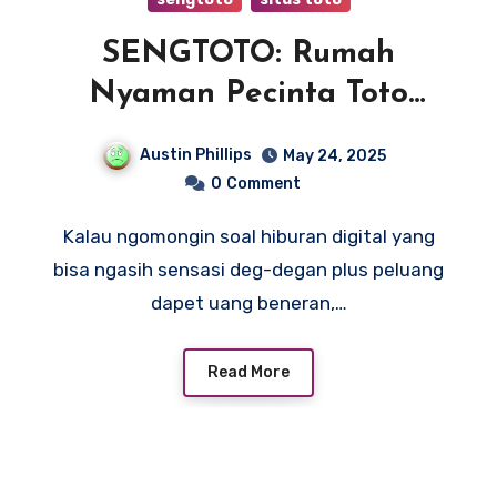
SENGTOTO: Rumah
Nyaman Pecinta Toto
Online yang Mau Cari
Austin Phillips
May 24, 2025
Hiburan Sekaligus Cuan
0
Comment
Kalau ngomongin soal hiburan digital yang
bisa ngasih sensasi deg-degan plus peluang
dapet uang beneran,…
Read More