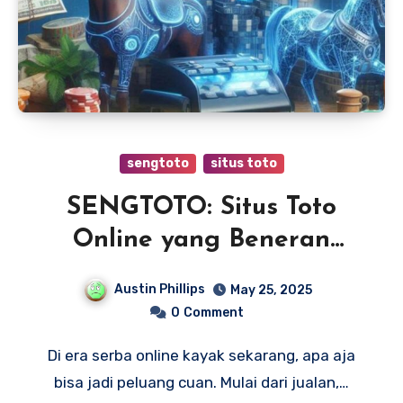
sengtoto
situs toto
SENGTOTO: Situs Toto
Online yang Beneran
Gacor Buat Cari Cuan
Austin Phillips
May 25, 2025
Setiap Hari
0
Comment
Di era serba online kayak sekarang, apa aja
bisa jadi peluang cuan. Mulai dari jualan,…