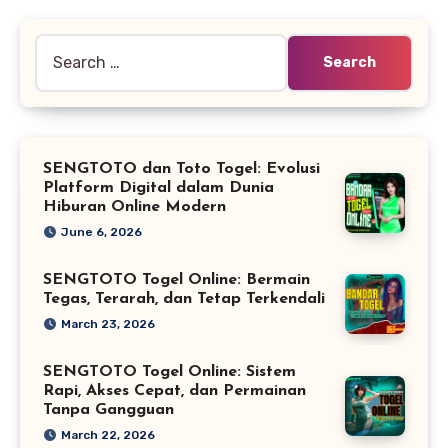
Search
for:
SENGTOTO dan Toto Togel: Evolusi
Platform Digital dalam Dunia
Hiburan Online Modern
June 6, 2026
SENGTOTO Togel Online: Bermain
Tegas, Terarah, dan Tetap Terkendali
March 23, 2026
SENGTOTO Togel Online: Sistem
Rapi, Akses Cepat, dan Permainan
Tanpa Gangguan
March 22, 2026