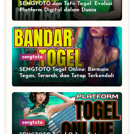
SENGTOTO dan Toto Togel: Evolusi
Platform Digital dalam Dunia
Hiburan Online Modern
sengtoto
SENGTOTO Togel Online: Bermain
Tegas, Terarah, dan Tetap Terkendali
sengtoto